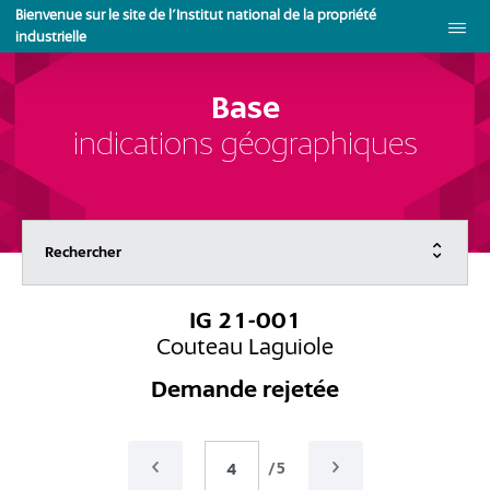
Aller
Bienvenue sur le site de l'Institut national de la propriété
au
industrielle
contenu
principal
Base
indications géographiques
Menu
Rechercher
principal
IG 21-001
Couteau Laguiole
Demande rejetée
/5
Préc.
Suivant