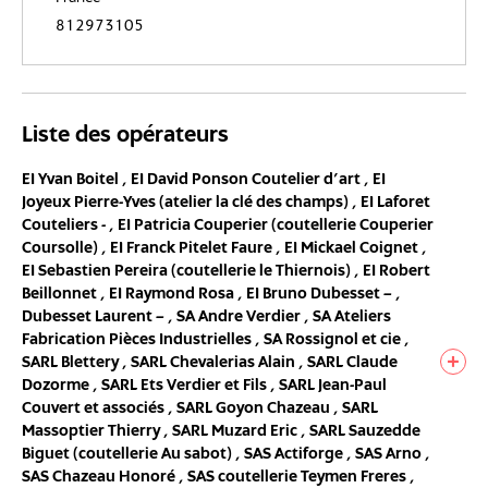
812973105
Liste des opérateurs
EI Yvan Boitel ,
EI David Ponson Coutelier d’art ,
EI
Joyeux Pierre-Yves (atelier la clé des champs) ,
EI Laforet
Couteliers - ,
EI Patricia Couperier (coutellerie Couperier
Coursolle) ,
EI Franck Pitelet Faure ,
EI Mickael Coignet ,
EI Sebastien Pereira (coutellerie le Thiernois) ,
EI Robert
Beillonnet ,
EI Raymond Rosa ,
EI Bruno Dubesset – ,
Dubesset Laurent – ,
SA Andre Verdier ,
SA Ateliers
Fabrication Pièces Industrielles ,
SA Rossignol et cie ,
SARL Blettery ,
SARL Chevalerias Alain ,
SARL Claude
Dozorme ,
SARL Ets Verdier et Fils ,
SARL Jean-Paul
Couvert et associés ,
SARL Goyon Chazeau ,
SARL
Massoptier Thierry ,
SARL Muzard Eric ,
SARL Sauzedde
Biguet (coutellerie Au sabot) ,
SAS Actiforge ,
SAS Arno ,
SAS Chazeau Honoré ,
SAS coutellerie Teymen Freres ,