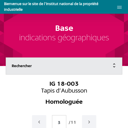
Aller
Bienvenue sur le site de l'Institut national de la propriété
au
industrielle
contenu
principal
Base
indications géographiques
Menu
Rechercher
principal
IG 18-003
Tapis d'Aubusson
Homologuée
/11
Préc.
Suivant