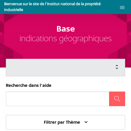
Aller
Bienvenue sur le site de l'Institut national de la propriété
au
industrielle
contenu
principal
Base
indications géographiques
Menu
principal
Recherche dans l'aide
Filtrer par Thème